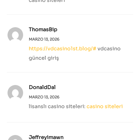
casino siteleri
ThomasBip
MARZO 13, 2026
https://vdcasino1st.blog/#
vdcasino
güncel giriş
DonaldDal
MARZO 13, 2026
lisanslı casino siteleri:
casino siteleri
Jeffreyimawn