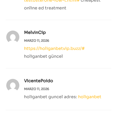
testosterone-low-t.html#
cheapest
online ed treatment
MelvinCip
MARZO 11, 2026
https://holiganbetvip.buzz/#
holiganbet güncel
VicentePoido
MARZO 11, 2026
holiganbet guncel adres:
holiganbet