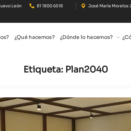
Nuevo León
81 1800 6518
José María Morelos 
os?
¿Qué hacemos?
¿Dónde lo hacemos?
¿C
Etiqueta:
Plan2040