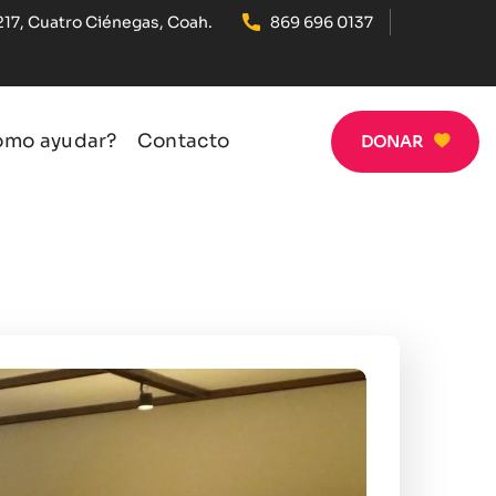
217, Cuatro Ciénegas, Coah.
869 696 0137
ómo ayudar?
Contacto
DONAR