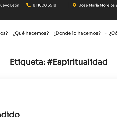
Nuevo León
81 1800 6518
José María Morelos 
os?
¿Qué hacemos?
¿Dónde lo hacemos?
¿C
Etiqueta:
#Espiritualidad
ndido