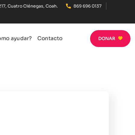
217, Cuatro Ciénegas, Coah.
869 696 0137
ómo ayudar?
Contacto
DONAR